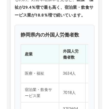
祉が29.4％増で最も高く、宿泊業・飲食サ
ービス業が18.8％増で続いています。
静岡県内の外国人労働者数
外国人労
県内全体に
産業
働者数
る割合
医療・福祉
3634人
4.1％
宿泊業・飲食サ
7018人
7.9％
ービス業
3万2694