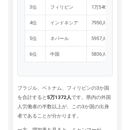
3位
フィリピン
1万5462人
1
4位
インドネシア
7950人
8
5位
ネパール
5957人
6
6位
中国
5836人
6
ブラジル、ベトナム、フィリピンの3か国
を合計すると
5万1372人
です。県内の外国
人労働者の半数以上が、この3か国の出身
者であることが分かります。
一方、増加率を見ると、ミャンマーが